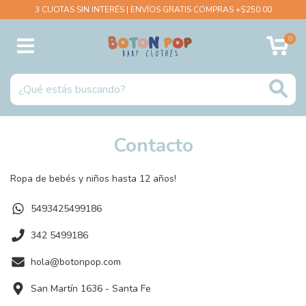
3 CUOTAS SIN INTERÉS | ENVÍOS GRATIS COMPRAS +$250.00
0
Contacto
Ropa de bebés y niños hasta 12 años!
5493425499186
342 5499186
hola@botonpop.com
San Martín 1636 - Santa Fe