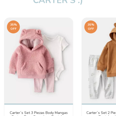
CARTER'S :)
35
%
35
%
OFF
OFF
Carter´s Set 2 Pi
Carter´s Set 3 Piezas Body Mangas