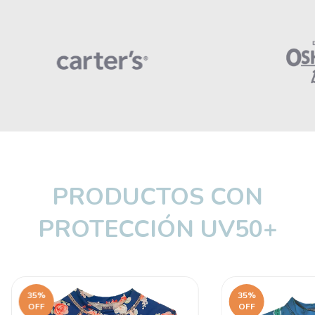
PRODUCTOS CON
PROTECCIÓN UV50+
35
%
35
%
OFF
OFF