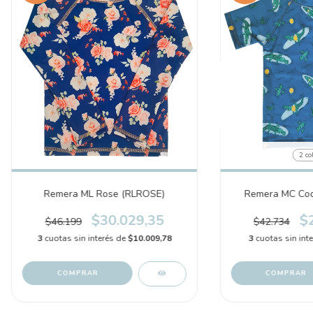
2 co
Remera ML Rose (RLROSE)
Remera MC Coc
$30.029,35
$
$46.199
$42.734
3
cuotas sin interés de
$10.009,78
3
cuotas sin int
COMPRAR
COMPRAR