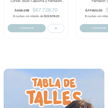
Pantalon 
Cortas. Buzo Capucha y Pantalon
(1U039510)
$67.728,70
$77.821,92
$104.198
3
cuotas sin inte
3
cuotas sin interés de
$22.576,23
COMPRAR
COMPRAR